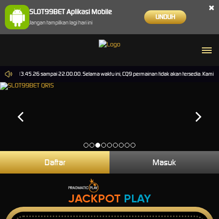
×
SLOT99BET Aplikasi Mobile
UNDUH
Jangan tampilkan lagi hari ini
 dari 13.45.26 sampai 22.00.00. Selama waktu ini, CQ9 permainan tidak akan tersedia. Kami 
Daftar
Masuk
JACKPOT
PLAY