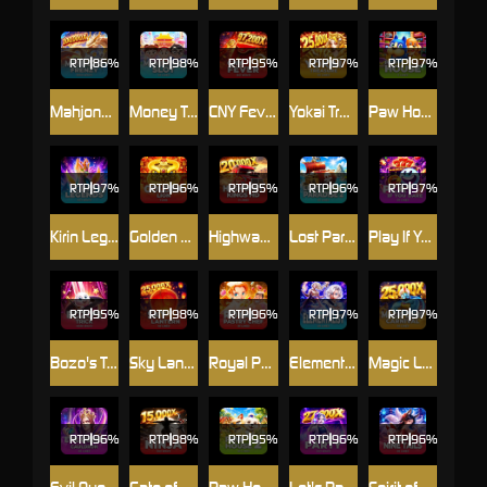
RTP
RTP
98%
RTP
95%
RTP
RTP
97%
Mahjong Frenzy : Tiles of Fortunes
Money Tree Slot
CNY Fever
Yokai Treasure
Paw House
RTP
97%
RTP
96%
RTP
95%
RTP
RTP
97%
Kirin Legends
Golden Lion
Highway Kings HD
Lost Paradise 2
Play If You Dare
RTP
95%
RTP
98%
RTP
RTP
97%
RTP
Bozo's Trick
Sky Lantern
Royal Pastry Chef
Elementalist
Magic Lamp Carnival
RTP
RTP
RTP
95%
RTP
96%
RTP
96%