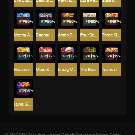
Evil Queen Cauldron
Gate of Ninja
Paw House 2
Let's Party
Spirit of Nine Tails
RTP
95%
RTP
95%
RTP
RTP
95%
RTP
Nezha And The Dragon Emperor
Ragnar's Conquest
Amon Ra's Relic
Four Scholars
Three Kingdoms Slot
RTP
98%
RTP
95%
RTP
96%
RTP
RTP
95%
Heavenly Fortune
More & More Love
Crazy Miner
The Beanstalk
Trains of India
RTP
96%
Jewel Space