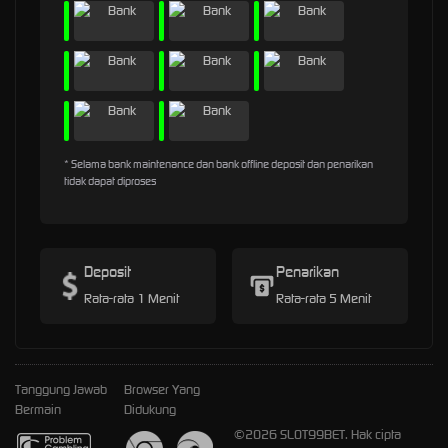
* Selama bank maintenance dan bank offline deposit dan penarikan
tidak dapat diproses
Deposit
Penarikan
Rata-rata 1 Menit
Rata-rata 5 Menit
Tanggung Jawab
Browser Yang
Bermain
Didukung
©2026 SLOT99BET. Hak cipta