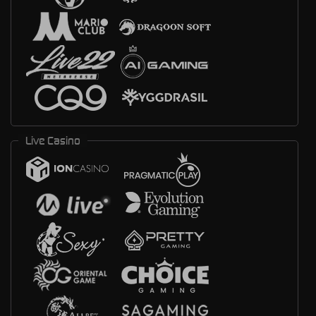
Live Casino