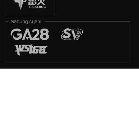
Sabung Ayam