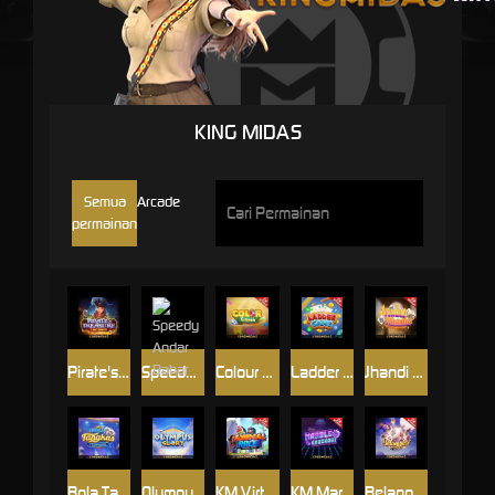
KING MIDAS
Semua
Arcade
permainan
Pirate's Tresure
Speedy Andar Bahar
Colour Game
Ladder Game
Jhandi Munda
Bola Tangkas
Olympus Glory
KM Virtual Animal Race
KM Marble Knockout
Belangkai 2