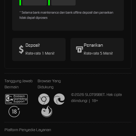
* Selama bank maintenance dan bank offline deposit dan penarikan
tidak dapat diproses
Deposit
Penarikan
Rata-rata 1 Menit
Rata-rata 5 Menit
Tanggung Jawab
Browser Yang
Bermain
Didukung
©2026 SLOT99BET. Hak cipta
dilindungi | 18+
Platform Penyedia Layanan