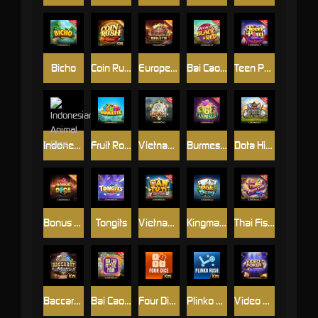
Bicho
Coin Rush Deluxe
European Roulette
Bai Cao Black & Red
Teen Patti Versus
Indonesian Animal Dice
Fruit Roulette
Vietnam Fish Prawn Crab
Burmese 6 Animals
Dota Hi-Lo
Bonus Dice
Tongits
Vietnam Rock Paper Scissors
Kingmaker Pok Deng
Thai Fish Prawn Crab GO!
Baccarat: Multi
Bai Cao Mystic Four
Four Dice
Plinko Rush
Video Poker