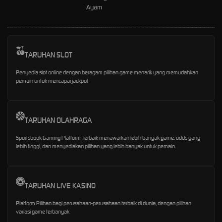
Ayam
TARUHAN SLOT
Penyedia slot online dengan beragam pilihan game menarik yang memudahkan
pemain untuk mencapai jackpot
TARUHAN OLAHRAGA
Sportsbook Gaming Platform Terbaik menawarkan lebih banyak game, odds yang
lebih tinggi, dan menyediakan pilihan yang lebih banyak untuk pemain.
TARUHAN LIVE KASINO
Platform Pilihan bagi perusahaan-perusahaan terbaik di dunia, dengan pilihan
variasi game terbanyak