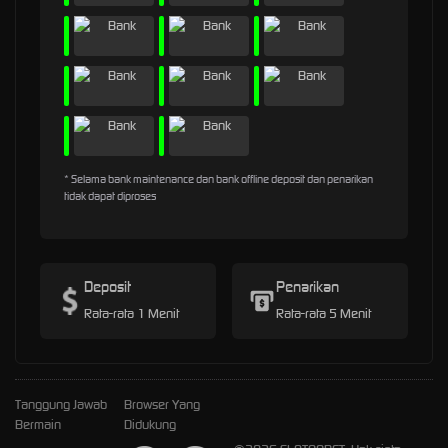
* Selama bank maintenance dan bank offline deposit dan penarikan
tidak dapat diproses
Deposit
Penarikan
Rata-rata 1 Menit
Rata-rata 5 Menit
Tanggung Jawab
Browser Yang
Bermain
Didukung