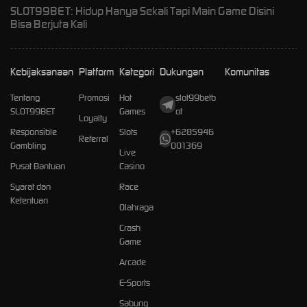
SLOT99BET: Hidup Hanya Sekali Tapi Main Game Disini
Bisa Berjuta Kali
Kebijaksanaan
Platform
Kategori
Dukungan
Komunitas
Tentang
Promosi
Hot
slot99betb
SLOT99BET
Games
ot
Loyalty
Responsible
Slots
+6285946
Referral
Gambling
001369
Live
Pusat Bantuan
Casino
Syarat dan
Race
Ketentuan
Olahraga
Crash
Game
Arcade
E-Sports
Sabung