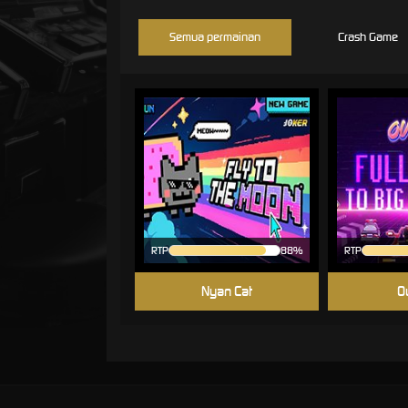
Semua permainan
Crash Game
RTP
88%
RTP
Nyan Cat
O