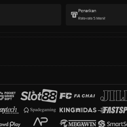
Penarikan
Rata-rata 5 Menit