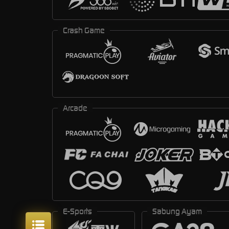
Crash Game
Arcade
E-Sports
Sabung Ayam