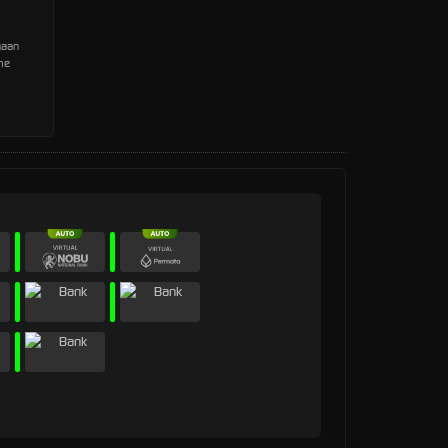
haan
ame