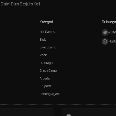
sini Bisa Berjuta Kali
Kategori
Dukung
Hot Games
slot9
Slots
+62
Live Casino
Race
Olahraga
Crash Game
Arcade
E-Sports
Sabung Ayam