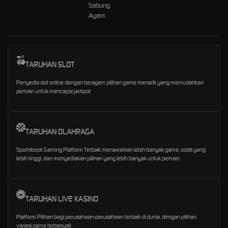
Sabung
Ayam
TARUHAN SLOT
Penyedia slot online dengan beragam pilihan game menarik yang memudahkan
pemain untuk mencapai jackpot
TARUHAN OLAHRAGA
Sportsbook Gaming Platform Terbaik menawarkan lebih banyak game, odds yang
lebih tinggi, dan menyediakan pilihan yang lebih banyak untuk pemain.
TARUHAN LIVE KASINO
Platform Pilihan bagi perusahaan-perusahaan terbaik di dunia, dengan pilihan
variasi game terbanyak