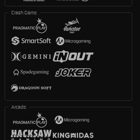
Crash Game
Arcade