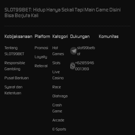
SLOT99BET: Hidup Hanya Sekali Tapi Main Game Disini
Bisa Berjuta Kali
Kebijaksanaan
Platform
Kategori
Dukungan
Komunitas
Tentang
Promosi
Hot
slot99betb
SLOT99BET
Games
ot
Loyalty
Responsible
Slots
+6285946
Referral
Gambling
001369
Live
Pusat Bantuan
Casino
Syarat dan
Race
Ketentuan
Olahraga
Crash
Game
Arcade
E-Sports