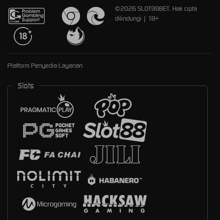
©2026 SLOT99BET. Hak cipta
dilindungi | 18+
Platform Penyedia Layanan
Slots