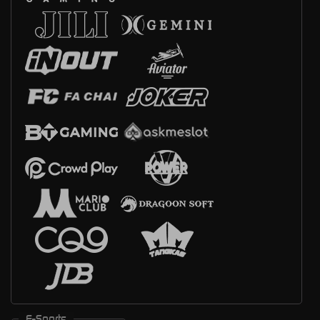
E-Sports