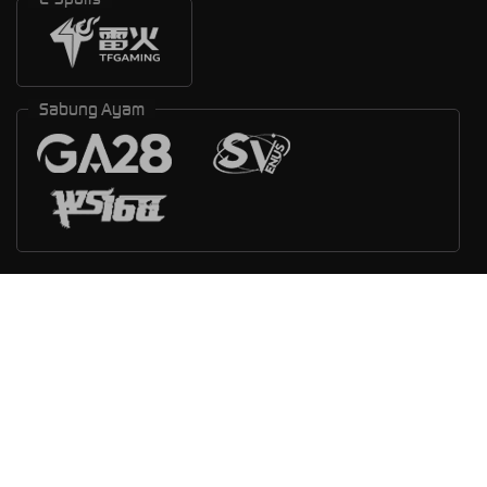
Sabung Ayam