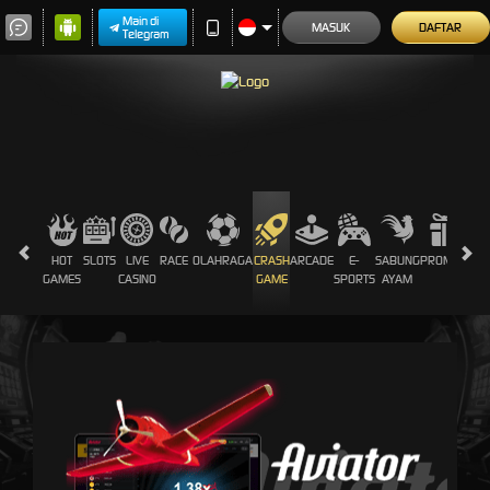
Main di
MASUK
DAFTAR
Telegram
HOT
SLOTS
LIVE
RACE
OLAHRAGA
CRASH
ARCADE
E-
SABUNG
PROMOSI
GAMES
CASINO
GAME
SPORTS
AYAM