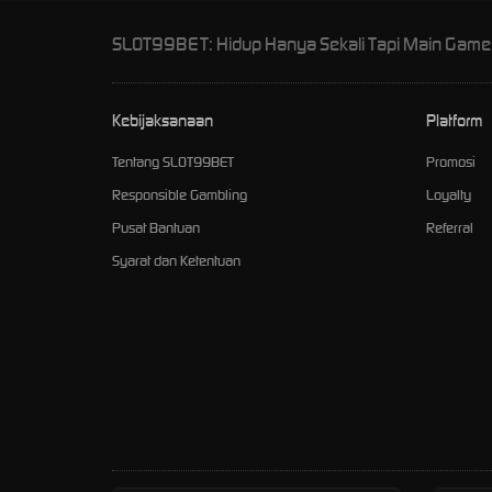
SLOT99BET: Hidup Hanya Sekali Tapi Main Game Di
Kebijaksanaan
Platform
Tentang SLOT99BET
Promosi
Responsible Gambling
Loyalty
Pusat Bantuan
Referral
Syarat dan Ketentuan