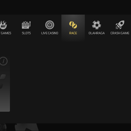
T GAMES
SLOTS
LIVE CASINO
RACE
OLAHRAGA
CRASH GAME
i