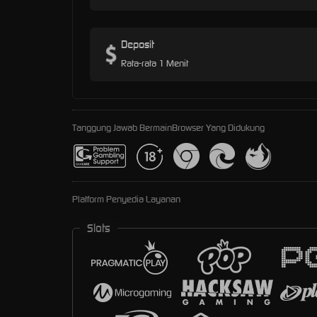
Deposit
Rata-rata 1 Menit
Tanggung Jawab Bermain
Browser Yang Didukung
Platform Penyedia Layanan
Slots