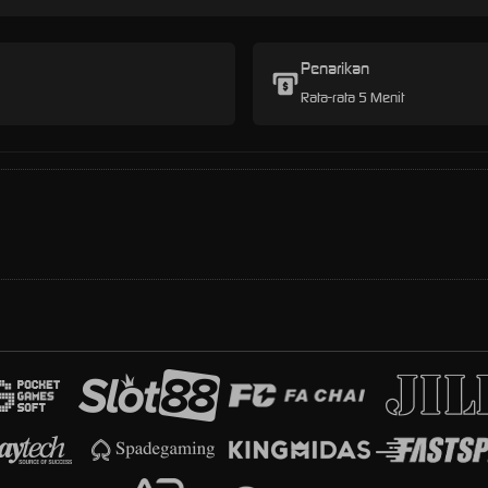
Penarikan
Rata-rata 5 Menit