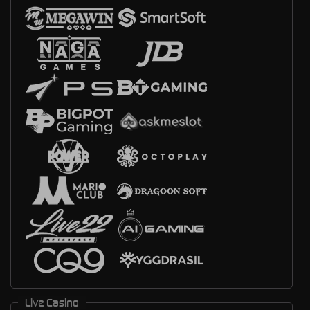
Live Casino