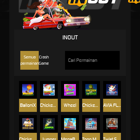
INOUT
Semua
Crash
permainan
Game
BalloniX
Chicken Road Ice
Wheel
Chicken vs Zombies
AVIA FLY 2
Chicken Road Bonus
Jumper
MegaBlock
Topo Mole
Twist San Quentin