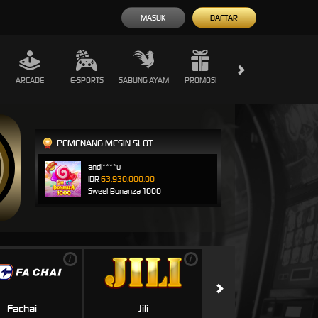
MASUK
DAFTAR
ARCADE
E-SPORTS
SABUNG AYAM
PROMOSI
PEMENANG MESIN SLOT
andi****u
IDR
63,930,000.00
Sweet Bonanza 1000
lapp****g
IDR
14,643,000.00
Starlight Princess™ 1000
i
i
i
kmsu****i
IDR
13,114,500.00
No Limit City
Big Bass Amazon Xtreme
Fachai
Jili
bejou****g