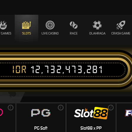
T GAMES
SLOTS
LIVE CASINO
RACE
OLAHRAGA
CRASH GAME
IDR
12,732,473,281
i
i
i
a
PG Soft
Slot88 x PP