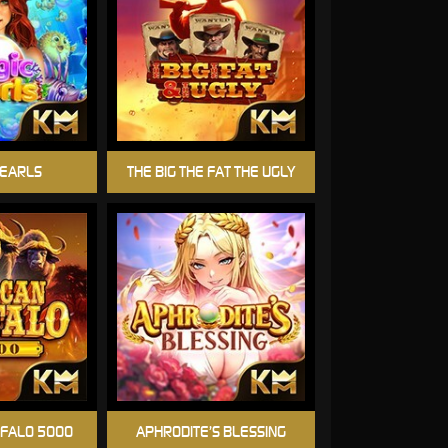
PEARLS
THE BIG THE FAT THE UGLY
FFALO 5000
APHRODITE’S BLESSING