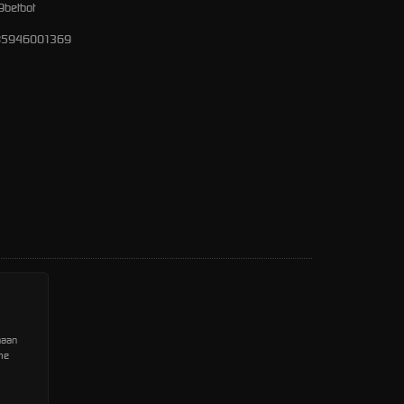
9betbot
85946001369
haan
ame