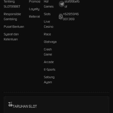
Tentang
Promosi
Hot
slot99betb
SLOT99BET
Games
ot
Loyalty
Responsible
Slots
+6285946
Referral
Gambling
001369
Live
Pusat Bantuan
Casino
Syarat dan
Race
Ketentuan
Olahraga
Crash
Game
Arcade
E-Sports
Sabung
Ayam
TARUHAN SLOT