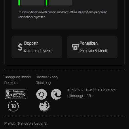
* Selama bank maintenance dan bank offline deposit dan penarikan
tidak dapat diproses
Deposit
Penarikan
Rata-rata 1 Menit
Rata-rata 5 Menit
Tanggung Jawab
Browser Yang
Bermain
Didukung
©2026 SLOT99BET. Hak cipta
dilindungi | 18+
Platform Penyedia Layanan