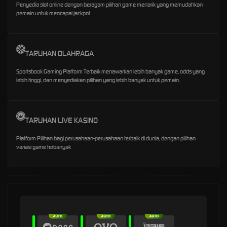
Penyedia slot online dengan beragam pilihan game menarik yang memudahkan
pemain untuk mencapai jackpot
TARUHAN OLAHRAGA
Sportsbook Gaming Platform Terbaik menawarkan lebih banyak game, odds yang
lebih tinggi, dan menyediakan pilihan yang lebih banyak untuk pemain.
TARUHAN LIVE KASINO
Platform Pilihan bagi perusahaan-perusahaan terbaik di dunia, dengan pilihan
variasi game terbanyak