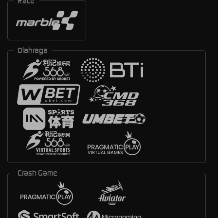
Race
Olahraga
Crash Game